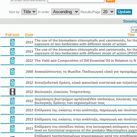
Sort by:
In order:
Results/Page
Showing 
< 
Full text
Date
Title
The use of the biomarkers chlorophylls and carotenoids, for the 
2013
exposure of two herbicides with different mode of action
The use of the biomarkers chlorophylls and carotenoids, for the 
2013
exposure of two herbicides with different mode of action [PO
2012
The Yield and Composition of Dill Essential Oil in Relation to 
2008
Ανακαλύπτοντας τη Φωκίδα: Παιδαγωγικό υλικό για προγράμμ
2012
Αντιοξειδοτική δράση, ολικά φαινολικά συστατικά και τοξικό
2012
Βιολογικός ελαιώνας Τσαριτσάνης
Διερεύνηση βοστρύχων αμπέλου(Vitis vinifera)ως πλούσιας π
2012
βιολογικής δράσης των εκχυλισμάτων τους
2013
Επίδραση της σκίασης στην ανάπτυξη, παραγωγή και ποιότητα
2013
Επίδραση της σκίασης στην ανάπτυξη, παραγωγή και ποιότητα
Επίδραση του επιπέδου πείνας στη λειτουργική απόκριση του 
2013
level on functional response of the predator Macrolophus pyg
Επίδραση τροποποιημένων ατμοσφαιρών κατά την αποθήκευση