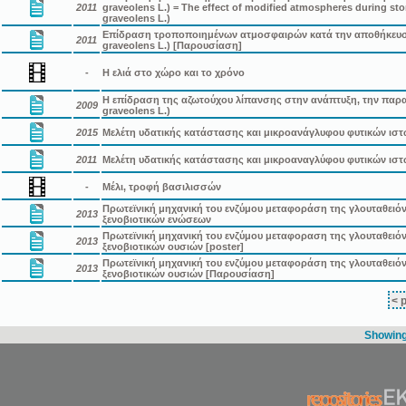
2011
graveolens L.) = The effect of modified atmospheres during sto
graveolens L.)
Επίδραση τροποποιημένων ατμοσφαιρών κατά την αποθήκευση
2011
graveolens L.) [Παρουσίαση]
-
Η ελιά στο χώρο και το χρόνο
Η επίδραση της αζωτούχου λίπανσης στην ανάπτυξη, την παρ
2009
graveolens L.)
2015
Μελέτη υδατικής κατάστασης και μικροανάγλυφου φυτικών ισ
2011
Μελέτη υδατικής κατάστασης και μικροαναγλύφου φυτικών ισ
-
Μέλι, τροφή βασιλισσών
Πρωτεϊνική μηχανική του ενζύμου μεταφοράση της γλουταθειό
2013
ξενοβιοτικών ενώσεων
Πρωτεϊνική μηχανική του ενζύμου μεταφοραση της γλουταθειό
2013
ξενοβιοτικών ουσιών [poster]
Πρωτεϊνική μηχανική του ενζύμου μεταφοράση της γλουταθειό
2013
ξενοβιοτικών ουσιών [Παρουσίαση]
< 
Showing 