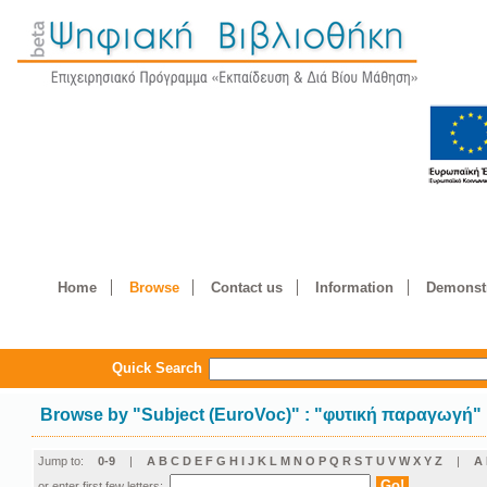
Home
Browse
Contact us
Information
Demonstr
Quick Search
Browse by
"
Subject (EuroVoc)
"
: "φυτική παραγωγή"
Jump to:
0-9
|
A
B
C
D
E
F
G
H
I
J
K
L
M
N
O
P
Q
R
S
T
U
V
W
X
Y
Z
|
Α
or enter first few letters: