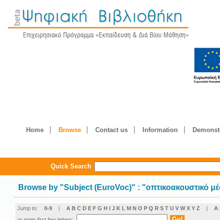
Home
Browse
Contact us
Information
Demonstr
Quick Search
Browse by
"
Subject (EuroVoc)
"
: "οπτικοακουστικό μ
Jump to:
0-9
|
A
B
C
D
E
F
G
H
I
J
K
L
M
N
O
P
Q
R
S
T
U
V
W
X
Y
Z
|
Α
or enter first few letters: