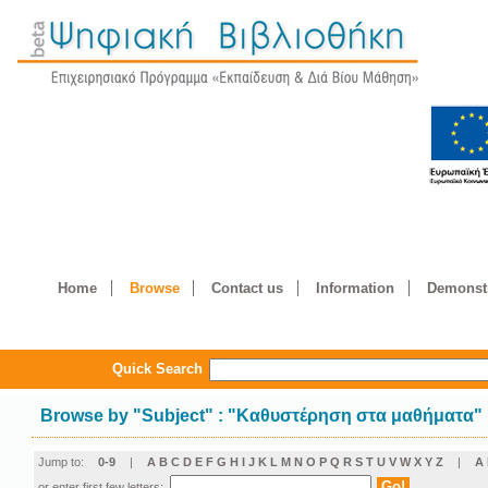
Home
Browse
Contact us
Information
Demonstr
Quick Search
Browse by
"
Subject
"
: "Καθυστέρηση στα μαθήματα"
Jump to:
0-9
|
A
B
C
D
E
F
G
H
I
J
K
L
M
N
O
P
Q
R
S
T
U
V
W
X
Y
Z
|
Α
or enter first few letters: