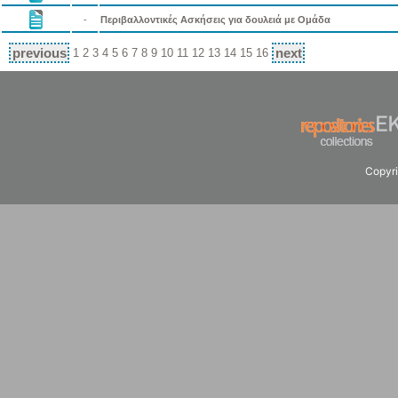
-
Περιβαλλοντικές Ασκήσεις για δουλειά με Ομάδα
previous
next
1
2
3
4
5
6
7
8
9
10
11
12
13
14
15
16