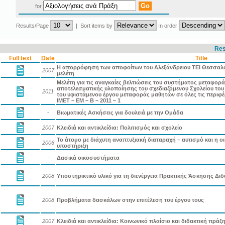
for
Results/Page
| Sort items by
In order
Res
Full text
Date
Title
Η απορρόφηση των αποφοίτων του Αλεξάνδρειου ΤΕΙ Θεσσαλον
2007
μελέτη
Μελέτη για τις αναγκαίες βελτιώσεις του συστήματος μεταφορ
αποτελεσματικής υλοποίησης του σχεδιαζόμενου Σχολείου του
2011
του υφιστάμενου έργου μεταφοράς μαθητών σε όλες τις περιφ
ΙΜΕΤ – ΕΜ – Β – 2011 – 1
-
Βιωματικές Ασκήσεις για δουλειά με την Ομάδα
2007
Κλειδιά και αντικλείδια: Πολιτισμός και σχολείο
Το άτομο με διάχυτη αναπτυξιακή διαταραχή – αυτισμό και η οικ
2006
υποστήριξη
-
Δασικά οικοσυστήματα
2008
Υποστηρικτικό υλικό για τη διενέργεια Πρακτικής Άσκησης Διδ
2008
Προβλήματα δασκάλων στην επιτέλεση του έργου τους
2007
Κλειδιά και αντικλείδια: Κοινωνικό πλαίσιο και διδακτική πράξ