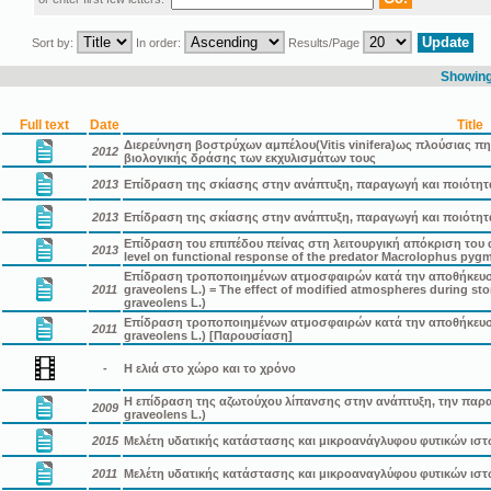
Sort by:
In order:
Results/Page
Showing 
Full text
Date
Title
Διερεύνηση βοστρύχων αμπέλου(Vitis vinifera)ως πλούσιας π
2012
βιολογικής δράσης των εκχυλισμάτων τους
2013
Επίδραση της σκίασης στην ανάπτυξη, παραγωγή και ποιότητα
2013
Επίδραση της σκίασης στην ανάπτυξη, παραγωγή και ποιότητα
Επίδραση του επιπέδου πείνας στη λειτουργική απόκριση του 
2013
level on functional response of the predator Macrolophus pyg
Επίδραση τροποποιημένων ατμοσφαιρών κατά την αποθήκευση
2011
graveolens L.) = The effect of modified atmospheres during sto
graveolens L.)
Επίδραση τροποποιημένων ατμοσφαιρών κατά την αποθήκευση
2011
graveolens L.) [Παρουσίαση]
-
Η ελιά στο χώρο και το χρόνο
Η επίδραση της αζωτούχου λίπανσης στην ανάπτυξη, την παρ
2009
graveolens L.)
2015
Μελέτη υδατικής κατάστασης και μικροανάγλυφου φυτικών ισ
2011
Μελέτη υδατικής κατάστασης και μικροαναγλύφου φυτικών ισ