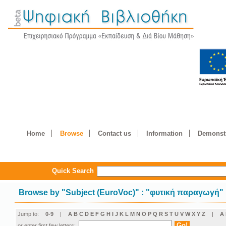
Home
Browse
Contact us
Information
Demonstr
Quick Search
Browse by
"
Subject (EuroVoc)
"
: "φυτική παραγωγή"
Jump to:
0-9
|
A
B
C
D
E
F
G
H
I
J
K
L
M
N
O
P
Q
R
S
T
U
V
W
X
Y
Z
|
Α
or enter first few letters: