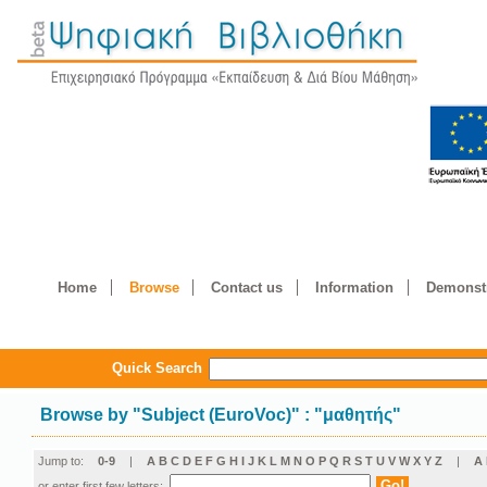
Home
Browse
Contact us
Information
Demonstr
Quick Search
Browse by
"
Subject (EuroVoc)
"
: "μαθητής"
Jump to:
0-9
|
A
B
C
D
E
F
G
H
I
J
K
L
M
N
O
P
Q
R
S
T
U
V
W
X
Y
Z
|
Α
or enter first few letters: